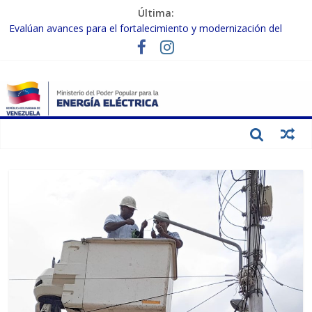
Última:
Evalúan avances para el fortalecimiento y modernización del
SEN
Inspeccionan trabajos de rehabilitación en instalaciones del SEN
en Carabobo
Gobierno Nacional activa plan preventivo para fortalecer el SEN
ante el fenómeno de El Niño
Termocarabobo recupera el 50% de su capacidad de generación
para fortalecer el SEN
Condecoran a trabajadores del sector eléctrico por su heroica
labor tras el doble sismo del 24-J