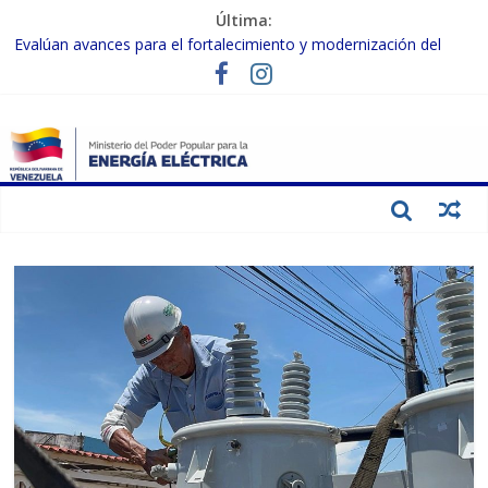
Última:
Evalúan avances para el fortalecimiento y modernización del
SEN
Inspeccionan trabajos de rehabilitación en instalaciones del SEN
en Carabobo
Gobierno Nacional activa plan preventivo para fortalecer el SEN
ante el fenómeno de El Niño
Termocarabobo recupera el 50% de su capacidad de generación
para fortalecer el SEN
Condecoran a trabajadores del sector eléctrico por su heroica
labor tras el doble sismo del 24-J