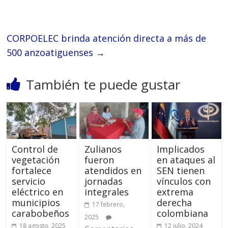
CORPOELEC brinda atención directa a más de
500 anzoatiguenses
→
También te puede gustar
Control de
Zulianos
Implicados
vegetación
fueron
en ataques al
fortalece
atendidos en
SEN tienen
servicio
jornadas
vínculos con
eléctrico en
integrales
extrema
municipios
derecha
17 febrero,
carabobeños
colombiana
2025
18 agosto, 2025
12 julio, 2024