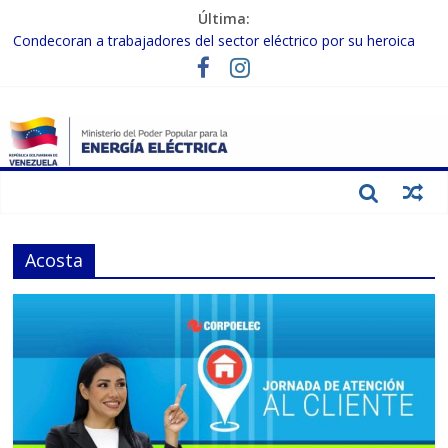
Última:
Condecoran a trabajadores del sector eléctrico por su heroica
labor tras el doble sismo del 24-J
Gobierno Nacional coordina acciones con el sector privado para
fortalecer el SEN ante el «Súper Niño»
Inspeccionan trabajos de rehabilitación en instalaciones del SEN
en Carabobo
Gobierno Nacional activa plan preventivo para fortalecer el SEN
ante el fenómeno de El Niño
Termocarabobo recupera el 50% de su capacidad de generación
para fortalecer el SEN
Acosta