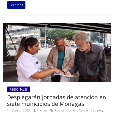
Leer más
REGIONALES
Desplegarán jornadas de atención en
siete municipios de Monagas
,
,
,
,
28 julio, 2025
Prensa
Acosta
Bolívar
Caripe
Cedeño