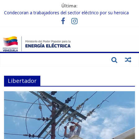
Última:
Condecoran a trabajadores del sector eléctrico por su heroica
labor tras el doble sismo del 24-J
Gobierno Nacional coordina acciones con el sector privado para
fortalecer el SEN ante el «Súper Niño»
Inspeccionan trabajos de rehabilitación en instalaciones del SEN
en Carabobo
Gobierno Nacional activa plan preventivo para fortalecer el SEN
ante el fenómeno de El Niño
Termocarabobo recupera el 50% de su capacidad de generación
para fortalecer el SEN
Libertador