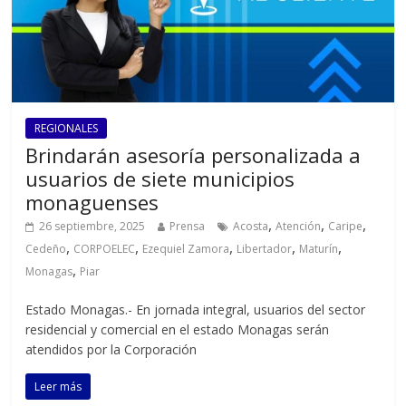
REGIONALES
Brindarán asesoría personalizada a
usuarios de siete municipios
monaguenses
,
,
,
26 septiembre, 2025
Prensa
Acosta
Atención
Caripe
,
,
,
,
,
Cedeño
CORPOELEC
Ezequiel Zamora
Libertador
Maturín
,
Monagas
Piar
Estado Monagas.- En jornada integral, usuarios del sector
residencial y comercial en el estado Monagas serán
atendidos por la Corporación
Leer más