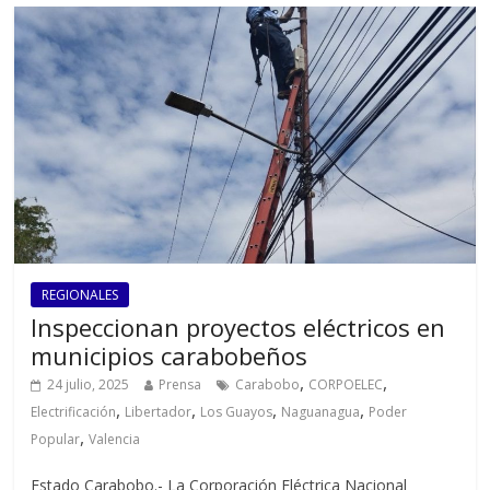
REGIONALES
Inspeccionan proyectos eléctricos en
municipios carabobeños
,
,
24 julio, 2025
Prensa
Carabobo
CORPOELEC
,
,
,
,
Electrificación
Libertador
Los Guayos
Naguanagua
Poder
,
Popular
Valencia
Estado Carabobo.- La Corporación Eléctrica Nacional