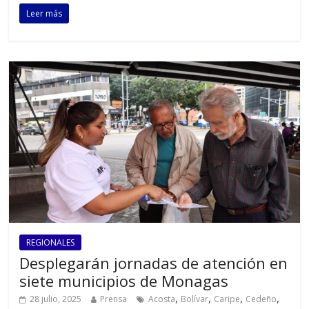
Leer más
REGIONALES
Desplegarán jornadas de atención en
siete municipios de Monagas
,
,
,
,
28 julio, 2025
Prensa
Acosta
Bolívar
Caripe
Cedeño