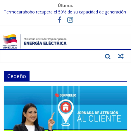
Última:
Termocarabobo recupera el 50% de su capacidad de generación
para fortalecer el SEN
MPPEE avanza en la recuperación de infraestructuras eléctricas
afectadas por los sismos
Gobierno Nacional coordina acciones con el sector privado para
fortalecer el SEN ante el «Súper Niño»
Inspeccionan trabajos de rehabilitación en instalaciones del SEN
en Carabobo
Gobierno Nacional activa plan preventivo para fortalecer el SEN
ante el fenómeno de El Niño
Cedeño