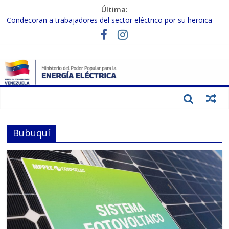
Última:
Condecoran a trabajadores del sector eléctrico por su heroica
labor tras el doble sismo del 24-J
Gobierno Nacional coordina acciones con el sector privado para
fortalecer el SEN ante el «Súper Niño»
Inspeccionan trabajos de rehabilitación en instalaciones del SEN
en Carabobo
Gobierno Nacional activa plan preventivo para fortalecer el SEN
ante el fenómeno de El Niño
Termocarabobo recupera el 50% de su capacidad de generación
para fortalecer el SEN
Bubuquí