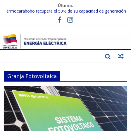
Última:
Termocarabobo recupera el 50% de su capacidad de generación
para fortalecer el SEN
MPPEE avanza en la recuperación de infraestructuras eléctricas
afectadas por los sismos
Gobierno Nacional coordina acciones con el sector privado para
fortalecer el SEN ante el «Súper Niño»
Inspeccionan trabajos de rehabilitación en instalaciones del SEN
en Carabobo
Gobierno Nacional activa plan preventivo para fortalecer el SEN
ante el fenómeno de El Niño
Granja Fotovoltaica