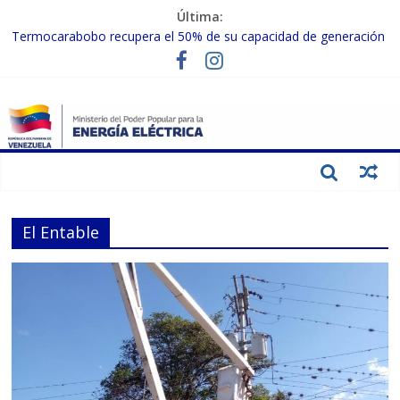
Última:
Termocarabobo recupera el 50% de su capacidad de generación
para fortalecer el SEN
MPPEE avanza en la recuperación de infraestructuras eléctricas
afectadas por los sismos
Gobierno Nacional coordina acciones con el sector privado para
fortalecer el SEN ante el «Súper Niño»
Inspeccionan trabajos de rehabilitación en instalaciones del SEN
en Carabobo
Gobierno Nacional activa plan preventivo para fortalecer el SEN
ante el fenómeno de El Niño
El Entable