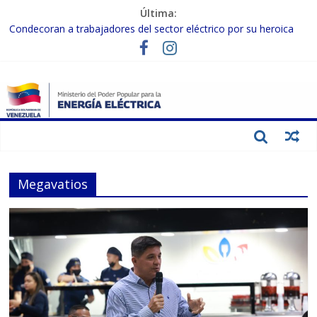
Última:
Condecoran a trabajadores del sector eléctrico por su heroica
labor tras el doble sismo del 24-J
Gobierno Nacional coordina acciones con el sector privado para
fortalecer el SEN ante el «Súper Niño»
Inspeccionan trabajos de rehabilitación en instalaciones del SEN
en Carabobo
Gobierno Nacional activa plan preventivo para fortalecer el SEN
ante el fenómeno de El Niño
Termocarabobo recupera el 50% de su capacidad de generación
para fortalecer el SEN
Megavatios