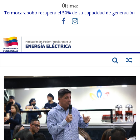
Última:
Termocarabobo recupera el 50% de su capacidad de generación
para fortalecer el SEN
MPPEE avanza en la recuperación de infraestructuras eléctricas
afectadas por los sismos
Gobierno Nacional coordina acciones con el sector privado para
fortalecer el SEN ante el «Súper Niño»
Inspeccionan trabajos de rehabilitación en instalaciones del SEN
en Carabobo
Gobierno Nacional activa plan preventivo para fortalecer el SEN
ante el fenómeno de El Niño