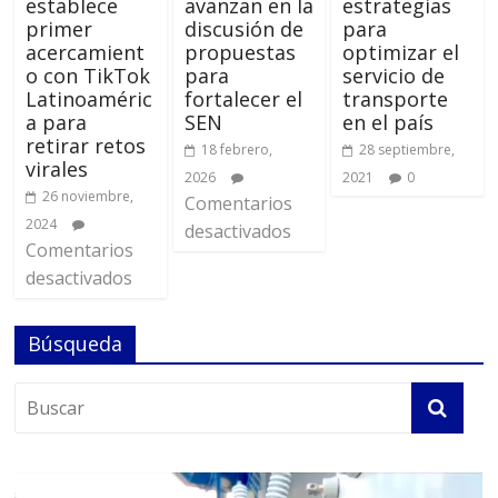
establece
avanzan en la
estrategias
primer
discusión de
para
acercamient
propuestas
optimizar el
o con TikTok
para
servicio de
Latinoaméric
fortalecer el
transporte
a para
SEN
en el país
retirar retos
18 febrero,
28 septiembre,
virales
2026
2021
0
26 noviembre,
Comentarios
2024
desactivados
Comentarios
desactivados
Búsqueda