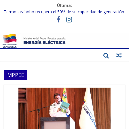
Última:
Termocarabobo recupera el 50% de su capacidad de generación
para fortalecer el SEN
MPPEE avanza en la recuperación de infraestructuras eléctricas
afectadas por los sismos
Gobierno Nacional coordina acciones con el sector privado para
fortalecer el SEN ante el «Súper Niño»
Inspeccionan trabajos de rehabilitación en instalaciones del SEN
en Carabobo
Gobierno Nacional activa plan preventivo para fortalecer el SEN
ante el fenómeno de El Niño
MPPEE