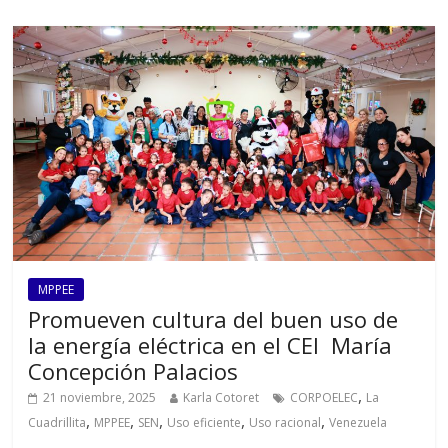
MPPEE
Promueven cultura del buen uso de
la energía eléctrica en el CEI María
Concepción Palacios
,
21 noviembre, 2025
Karla Cotoret
CORPOELEC
La
,
,
,
,
,
Cuadrillita
MPPEE
SEN
Uso eficiente
Uso racional
Venezuela