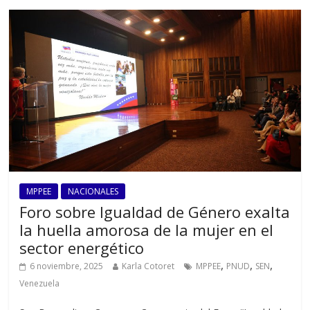
MPPEE
NACIONALES
Foro sobre Igualdad de Género exalta
la huella amorosa de la mujer en el
sector energético
,
,
,
6 noviembre, 2025
Karla Cotoret
MPPEE
PNUD
SEN
Venezuela