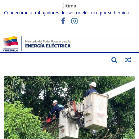
Última:
Condecoran a trabajadores del sector eléctrico por su heroica
labor tras el doble sismo del 24-J
Gobierno Nacional coordina acciones con el sector privado para
fortalecer el SEN ante el «Súper Niño»
Inspeccionan trabajos de rehabilitación en instalaciones del SEN
en Carabobo
Gobierno Nacional activa plan preventivo para fortalecer el SEN
ante el fenómeno de El Niño
Termocarabobo recupera el 50% de su capacidad de generación
para fortalecer el SEN