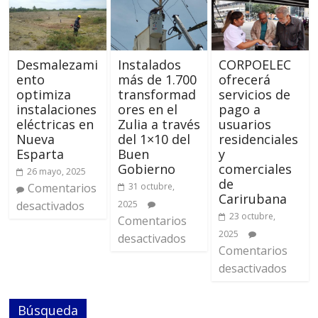
Desmalezami
Instalados
CORPOELEC
ento
más de 1.700
ofrecerá
optimiza
transformad
servicios de
instalaciones
ores en el
pago a
eléctricas en
Zulia a través
usuarios
Nueva
del 1×10 del
residenciales
Esparta
Buen
y
Gobierno
comerciales
26 mayo, 2025
de
Comentarios
31 octubre,
Carirubana
desactivados
2025
23 octubre,
Comentarios
2025
desactivados
Comentarios
desactivados
Búsqueda