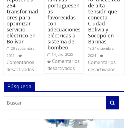
254
portugueseñ
de alta
transformad
as
tensión que
ores para
favorecidas
conecta
optimizar
con
Ciudad
servicio
adecuaciones
Bolivia y
eléctrico en
eléctricas a
Socopó en
Bolívar
sistema de
Barinas
bombeo
29 septiembre,
24 diciembre,
14 julio, 2025
2025
2024
Comentarios
Comentarios
Comentarios
desactivados
desactivados
desactivados
Búsqueda