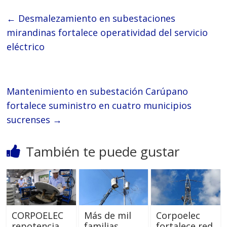
←
Desmalezamiento en subestaciones
mirandinas fortalece operatividad del servicio
eléctrico
Mantenimiento en subestación Carúpano
fortalece suministro en cuatro municipios
sucrenses
→
También te puede gustar
CORPOELEC
Más de mil
Corpoelec
repotencia
familias
fortalece red