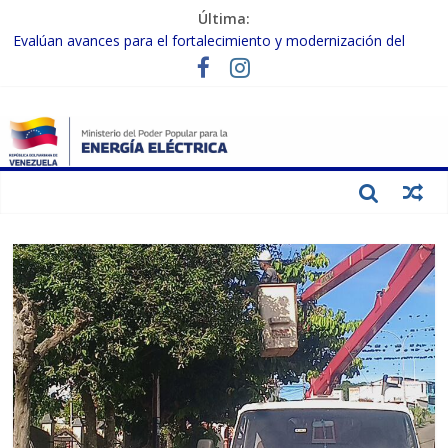
Última:
Evalúan avances para el fortalecimiento y modernización del
SEN
Inspeccionan trabajos de rehabilitación en instalaciones del SEN
en Carabobo
Gobierno Nacional activa plan preventivo para fortalecer el SEN
ante el fenómeno de El Niño
Termocarabobo recupera el 50% de su capacidad de generación
para fortalecer el SEN
Condecoran a trabajadores del sector eléctrico por su heroica
labor tras el doble sismo del 24-J