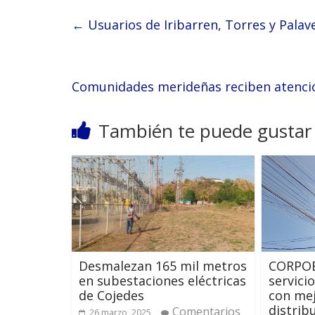
←
Usuarios de Iribarren, Torres y Palave
Comunidades merideñas reciben atención 
También te puede gustar
Desmalezan 165 mil metros
CORPOE
en subestaciones eléctricas
servici
de Cojedes
con mej
distrib
Comentarios
26 marzo, 2025