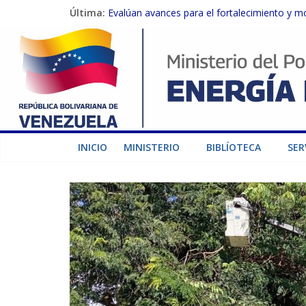
Última:
Evalúan avances para el fortalecimiento y m
Inspeccionan trabajos de rehabilitación en 
Gobierno Nacional activa plan preventivo pa
Termocarabobo recupera el 50% de su capaci
Condecoran a trabajadores del sector eléctric
INICIO
MINISTERIO
BIBLÍOTECA
SER