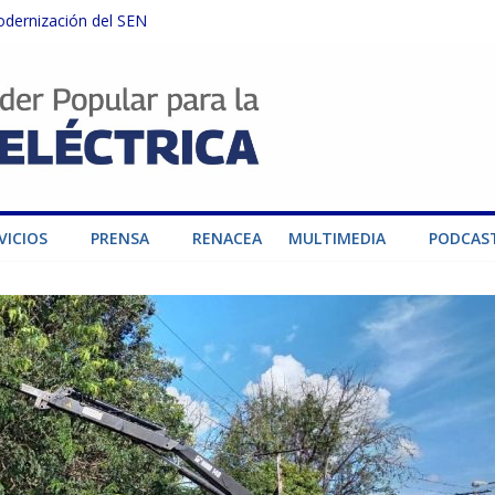
odernización del SEN
instalaciones del SEN en Carabobo
ra fortalecer el SEN ante el fenómeno de El Niño
dad de generación para fortalecer el SEN
o por su heroica labor tras el doble sismo del 24-J
VICIOS
PRENSA
RENACEA
MULTIMEDIA
PODCAS