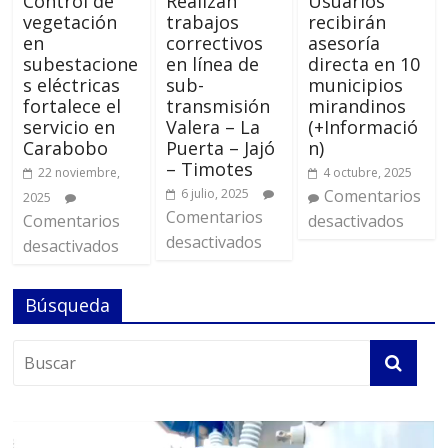
Control de
Realizan
Usuarios
vegetación
trabajos
recibirán
en
correctivos
asesoría
subestacione
en línea de
directa en 10
s eléctricas
sub-
municipios
fortalece el
transmisión
mirandinos
servicio en
Valera – La
(+Informació
Carabobo
Puerta – Jajó
n)
– Timotes
22 noviembre,
4 octubre, 2025
6 julio, 2025
Comentarios
2025
Comentarios
Comentarios
desactivados
desactivados
desactivados
Búsqueda