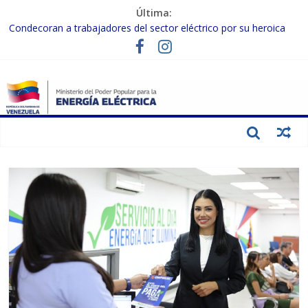
Última:
Condecoran a trabajadores del sector eléctrico por su heroica
labor tras el doble sismo del 24-J
Gobierno Nacional coordina acciones con el sector privado para
fortalecer el SEN ante el «Súper Niño»
Inspeccionan trabajos de rehabilitación en instalaciones del SEN
en Carabobo
Gobierno Nacional activa plan preventivo para fortalecer el SEN
ante el fenómeno de El Niño
Termocarabobo recupera el 50% de su capacidad de generación
para fortalecer el SEN