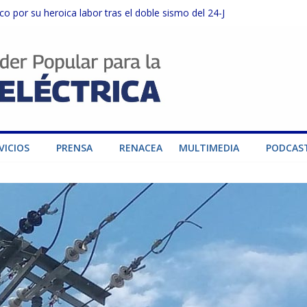
o por su heroica labor tras el doble sismo del 24-J
sector privado para fortalecer el SEN ante el «Súper Niño»
instalaciones del SEN en Carabobo
ra fortalecer el SEN ante el fenómeno de El Niño
dad de generación para fortalecer el SEN
VICIOS
PRENSA
RENACEA
MULTIMEDIA
PODCAS