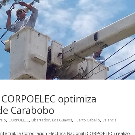
e CORPOELEC optimiza
 de Carabobo
,
,
,
,
,
velo
CORPOELEC
Libertador
Los Guayos
Puerto Cabello
Valencia
ntegral, la Corporación Eléctrica Nacional (CORPOELEC) realizó