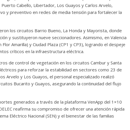
, Puerto Cabello, Libertador, Los Guayos y Carlos Arvelo,
o y preventivo en redes de media tensión para fortalecer la
inieron los circuitos Barrio Bueno, La Honda y Mayorista, donde
ción y sustituyeron nueve seccionadores. Asimismo, en Valencia
n Flor Amarilla) y Ciudad Plaza (CP1 y CP3), logrando el despeje
tos críticos en la infraestructura eléctrica.
tros de control de vegetación en los circuitos Cambur y Santa
éctricos para reforzar la estabilidad en sectores como 23 de
os Arvelo y Los Guayos, el personal especializado realizó
cuitos Bucarito y Guayos, asegurando la continuidad del flujo
portes generados a través de la plataforma VenApp del 1×10
OELEC reafirma su compromiso de ofrecer una atención rápida
tema Eléctrico Nacional (SEN) y el bienestar de las familias