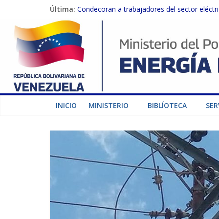
Última:
Condecoran a trabajadores del sector eléctric
Gobierno Nacional coordina acciones con el 
Inspeccionan trabajos de rehabilitación en 
Gobierno Nacional activa plan preventivo pa
Termocarabobo recupera el 50% de su capaci
INICIO
MINISTERIO
BIBLÍOTECA
SER