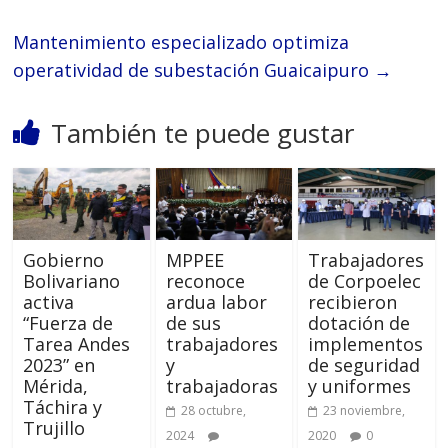
Mantenimiento especializado optimiza
operatividad de subestación Guaicaipuro
→
También te puede gustar
Gobierno
MPPEE
Trabajadores
Bolivariano
reconoce
de Corpoelec
activa
ardua labor
recibieron
“Fuerza de
de sus
dotación de
Tarea Andes
trabajadores
implementos
2023” en
y
de seguridad
Mérida,
trabajadoras
y uniformes
Táchira y
28 octubre,
23 noviembre,
Trujillo
2024
2020
0