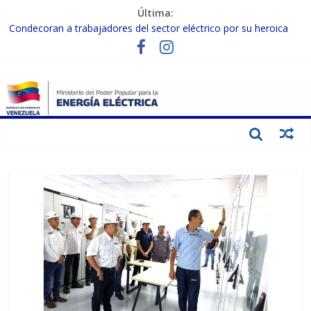
Última:
Condecoran a trabajadores del sector eléctrico por su heroica
labor tras el doble sismo del 24-J
Gobierno Nacional coordina acciones con el sector privado para
fortalecer el SEN ante el «Súper Niño»
Inspeccionan trabajos de rehabilitación en instalaciones del SEN
en Carabobo
Gobierno Nacional activa plan preventivo para fortalecer el SEN
ante el fenómeno de El Niño
Termocarabobo recupera el 50% de su capacidad de generación
para fortalecer el SEN