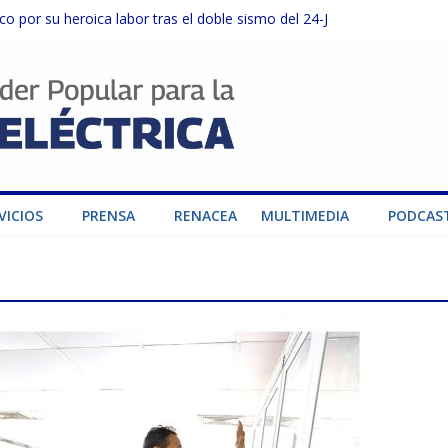
o por su heroica labor tras el doble sismo del 24-J
sector privado para fortalecer el SEN ante el «Súper Niño»
instalaciones del SEN en Carabobo
ra fortalecer el SEN ante el fenómeno de El Niño
dad de generación para fortalecer el SEN
VICIOS
PRENSA
RENACEA
MULTIMEDIA
PODCAS