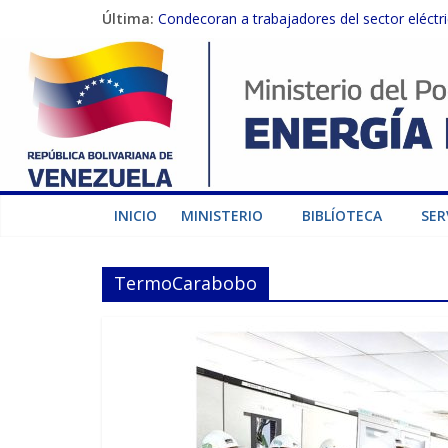
Última:
Condecoran a trabajadores del sector eléctric
Gobierno Nacional coordina acciones con el 
Inspeccionan trabajos de rehabilitación en 
Gobierno Nacional activa plan preventivo pa
Termocarabobo recupera el 50% de su capaci
INICIO
MINISTERIO
BIBLÍOTECA
SER
TermoCarabobo