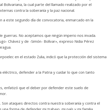
l Bolivariana, la cual parte del llamado realizado por el
ernas contra la soberanía y la paz nacional.
án a este segundo día de convocatoria, enmarcado en la
de guerras. No aceptamos que ningún imperio nos invada.
ugo- Chávez y de -Simón- Bolívar», expreso Nidia Pérez
Aragua.
poelec en el estado Zulia, indicó que la protección del sistema
eléctrico, defender a la Patria y cuidar lo que con tanto
as, enfatizó que el deber por defender este suelo de
mor.
e. Son ataques directos contra nuestra soberanía y contra el
 una forma de defender mi trabajo, mi país y mi familia.