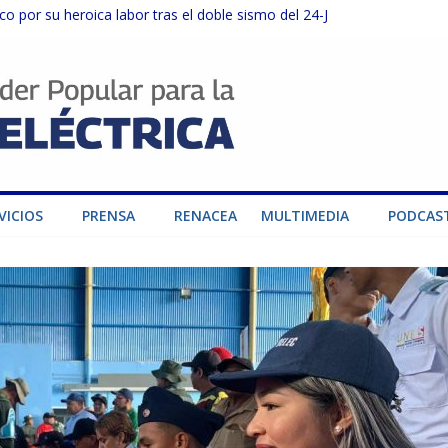
o por su heroica labor tras el doble sismo del 24-J
sector privado para fortalecer el SEN ante el «Súper Niño»
instalaciones del SEN en Carabobo
ra fortalecer el SEN ante el fenómeno de El Niño
dad de generación para fortalecer el SEN
VICIOS
PRENSA
RENACEA
MULTIMEDIA
PODCAS