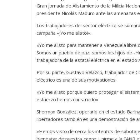
Gran Jornada de Alistamiento de la Milicia Naciona
presidente Nicolás Maduro ante las amenazas ext
Los trabajadores del sector eléctrico se sumar
campaña «¡Yo me alisto!».
«Yo me alisto para mantener a Venezuela libre 
Somos un pueblo de paz, somos los hijos de -H
trabajadora de la estatal eléctrica en el estado 
Por su parte, Gustavo Velazco, trabajador de Cor
eléctrico es una de sus motivaciones.
«Yo me alisto porque quiero proteger el sistema 
esfuerzo hemos construido».
‎Sherman González, operario en el estado Barin
libertadores también es una demostración de a
‎‎»Hemos visto de cerca los intentos de sabotaj
bienestar de nuestra gente. Unirme a la FANB es