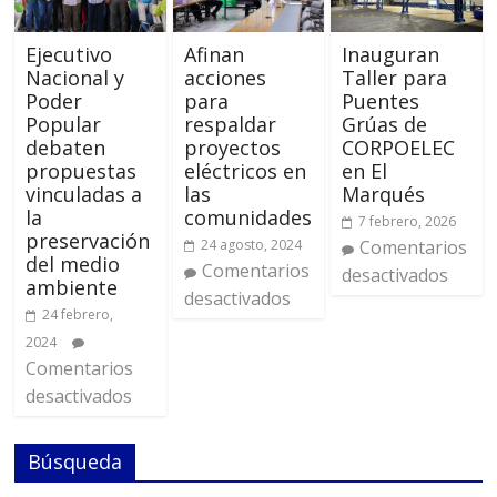
Ejecutivo
Afinan
Inauguran
Nacional y
acciones
Taller para
Poder
para
Puentes
Popular
respaldar
Grúas de
debaten
proyectos
CORPOELEC
propuestas
eléctricos en
en El
vinculadas a
las
Marqués
la
comunidades
7 febrero, 2026
preservación
24 agosto, 2024
Comentarios
del medio
Comentarios
desactivados
ambiente
desactivados
24 febrero,
2024
Comentarios
desactivados
Búsqueda