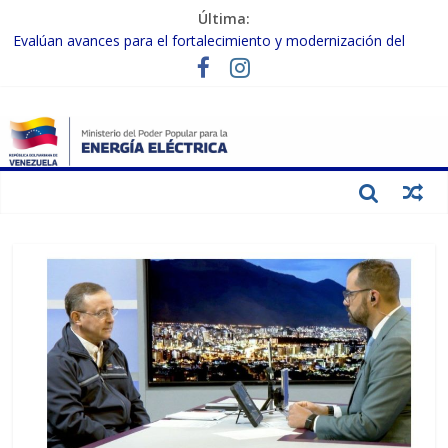
Última:
Evalúan avances para el fortalecimiento y modernización del
SEN
Inspeccionan trabajos de rehabilitación en instalaciones del SEN
en Carabobo
Gobierno Nacional activa plan preventivo para fortalecer el SEN
ante el fenómeno de El Niño
Termocarabobo recupera el 50% de su capacidad de generación
para fortalecer el SEN
Condecoran a trabajadores del sector eléctrico por su heroica
labor tras el doble sismo del 24-J